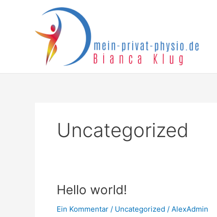
Zum
Inhalt
springen
Uncategorized
Hello
Hello world!
world!
Ein Kommentar
/
Uncategorized
/
AlexAdmin